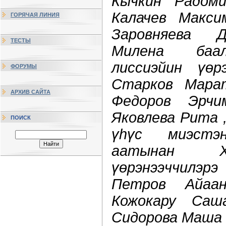
Кычкин Радоми
Калачев Макси
ГОРЯЧАЯ ЛИНИЯ
Заровняева Д
ТЕСТЫ
Милена баа
лиссиэйин үөрэ
ФОРУМЫ
Старков Марат
АРХИВ САЙТА
Федоров Эрчи
Яковлева Рита 
ПОИСК
үһүс миэстэ
аатынан Х
үөрэнээччилэр
Петров Айаан
Кожокару Саш
Сидорова Маша