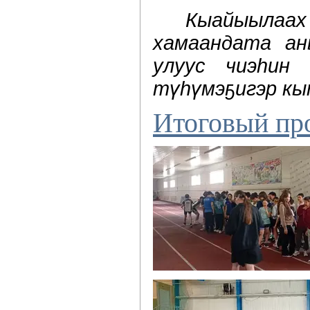
Кыайыылаах 
хамаандата ан
улуус чиэһин 
түһүмэҕигэр к
Итоговый пр