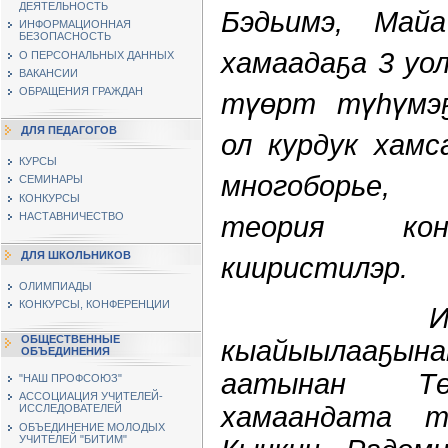
ДЕЯТЕЛЬНОСТЬ
Бэдьимэ, Майа
ИНФОРМАЦИОННАЯ
БЕЗОПАСНОСТЬ
хамаадаҕа 3 уо
О ПЕРСОНАЛЬНЫХ ДАННЫХ
ВАКАНСИИ
ОБРАЩЕНИЯ ГРАЖДАН
түөрт түһүмэҕ
ДЛЯ ПЕДАГОГОВ
ол курдук хамс
КУРСЫ
многоборье, 
СЕМИНАРЫ
КОНКУРСЫ
теория кон
НАСТАВНИЧЕСТВО
ДЛЯ ШКОЛЬНИКОВ
кииристилэр.
ОЛИМПИАДЫ
КОНКУРСЫ, КОНФЕРЕНЦИИ
Икки күн
ОБЩЕСТВЕННЫЕ
кыайыылааҕы
ОБЪЕДИНЕНИЯ
аатынан Тө
"НАШ ПРОФСОЮЗ"
АССОЦИАЦИЯ УЧИТЕЛЕЙ-
хамаандата т
ИССЛЕДОВАТЕЛЕЙ
ОБЪЕДИНЕНИЕ МОЛОДЫХ
УЧИТЕЛЕЙ "БИТИМ"