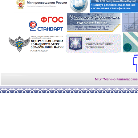
МКУ "Мегино-Кангаласское