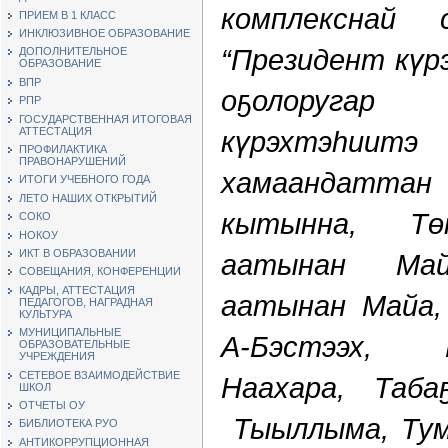
комплекснай 
ПРИЕМ В 1 КЛАСС
ИНКЛЮЗИВНОЕ ОБРАЗОВАНИЕ
“Президент күр
ДОПОЛНИТЕЛЬНОЕ
ОБРАЗОВАНИЕ
ВПР
оҕолоругар
РПР
ГОСУДАРСТВЕННАЯ ИТОГОВАЯ
АТТЕСТАЦИЯ
күрэхтэһиитэ
ПРОФИЛАКТИКА
ПРАВОНАРУШЕНИЙ
хамаандатт
ИТОГИ УЧЕБНОГО ГОДА
ЛЕТО НАШИХ ОТКРЫТИЙ
кытынна, Төҥ
СОКО
НОКОУ
ИКТ В ОБРАЗОВАНИИ
аатынан Май
СОВЕЩАНИЯ, КОНФЕРЕНЦИИ
КАДРЫ, АТТЕСТАЦИЯ
аатынан Майа,
ПЕДАГОГОВ, НАГРАДНАЯ
КУЛЬТУРА
МУНИЦИПАЛЬНЫЕ
А-Бэстээх, 
ОБРАЗОВАТЕЛЬНЫЕ
УЧРЕЖДЕНИЯ
СЕТЕВОЕ ВЗАИМОДЕЙСТВИЕ
Наахара, Таба
ШКОЛ
ОТЧЕТЫ ОУ
Тыыллыма, Тум
БИБЛИОТЕКА РУО
АНТИКОРРУПЦИОННАЯ