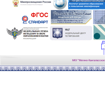
МКУ "Мегино-Кангаласское