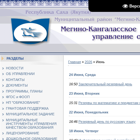
Верс
РАЗДЕЛЫ
Главная
»
2026
»
Июнь
НОВОСТИ
ОБ УПРАВЛЕНИИ
24 Июня, Среда
КОНТАКТЫ
16:50
Заключительный резервный день
ДОКУМЕНТЫ
ПРОГРАММЫ, ПЛАНЫ
23 Июня, Вторник
ФГОС и ФООП
НП "ОБРАЗОВАНИЕ"
15:31
Резервы по математике и предметам 
ГРАНТОВАЯ ПОДДЕРЖКА
22 Июня, Понедельник
МУНИЦИПАЛЬНОЕ ЗАДАНИЕ
МУНИЦИПАЛЬНЫЕ
16:46
Резервный день по русскому языку
ИНСТРУМЕНТЫ УПРАВЛЕНИЯ
КАЧЕСТВОМ ОБРАЗОВАНИЯ
18 Июня, Четверг
ЛИЦЕНЗИРОВАНИЕ
ДОШКОЛЬНОЕ ОБРАЗОВАНИЕ