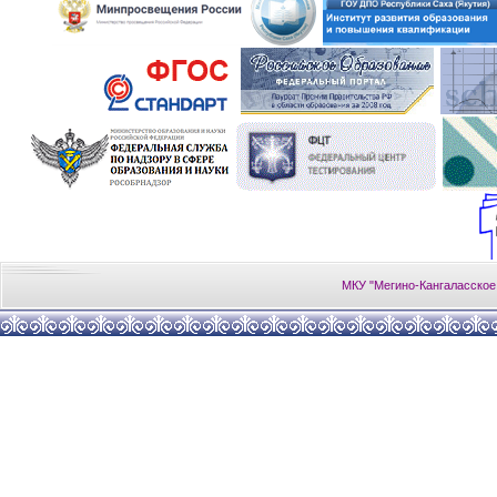
МКУ "Мегино-Кангаласское