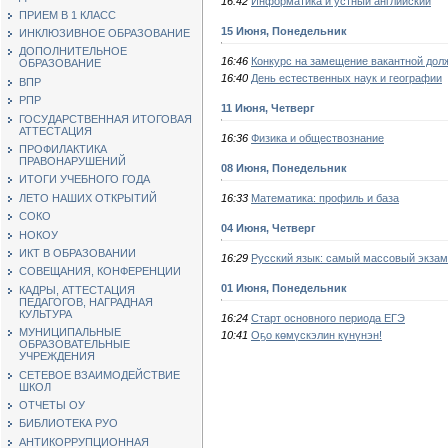
16:42
Информатика и устный английский
ПРИЕМ В 1 КЛАСС
15 Июня, Понедельник
ИНКЛЮЗИВНОЕ ОБРАЗОВАНИЕ
ДОПОЛНИТЕЛЬНОЕ
16:46
Конкурс на замещение вакантной дол
ОБРАЗОВАНИЕ
16:40
День естественных наук и географии
ВПР
РПР
11 Июня, Четверг
ГОСУДАРСТВЕННАЯ ИТОГОВАЯ
АТТЕСТАЦИЯ
16:36
Физика и обществознание
ПРОФИЛАКТИКА
ПРАВОНАРУШЕНИЙ
08 Июня, Понедельник
ИТОГИ УЧЕБНОГО ГОДА
16:33
Математика: профиль и база
ЛЕТО НАШИХ ОТКРЫТИЙ
СОКО
04 Июня, Четверг
НОКОУ
ИКТ В ОБРАЗОВАНИИ
16:29
Русский язык: самый массовый экза
СОВЕЩАНИЯ, КОНФЕРЕНЦИИ
01 Июня, Понедельник
КАДРЫ, АТТЕСТАЦИЯ
ПЕДАГОГОВ, НАГРАДНАЯ
КУЛЬТУРА
16:24
Старт основного периода ЕГЭ
МУНИЦИПАЛЬНЫЕ
10:41
Оҕо көмүскэлин күнүнэн!
ОБРАЗОВАТЕЛЬНЫЕ
УЧРЕЖДЕНИЯ
СЕТЕВОЕ ВЗАИМОДЕЙСТВИЕ
ШКОЛ
ОТЧЕТЫ ОУ
БИБЛИОТЕКА РУО
АНТИКОРРУПЦИОННАЯ