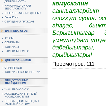
көмүскэлин
ДЕЯТЕЛЬНОСТЬ
ИНФОРМАЦИОННАЯ
аанньалларбыт
БЕЗОПАСНОСТЬ
О ПЕРСОНАЛЬНЫХ ДАННЫХ
олоххут суола, о
ВАКАНСИИ
ОБРАЩЕНИЯ ГРАЖДАН
аһаҕас, дьик
Барыгытыгар д
ДЛЯ ПЕДАГОГОВ
умнуллубат үтүө 
КУРСЫ
СЕМИНАРЫ
дабайыылар
КОНКУРСЫ
НАСТАВНИЧЕСТВО
арыйыылары!
ДЛЯ ШКОЛЬНИКОВ
Просмотров
: 111
ОЛИМПИАДЫ
КОНКУРСЫ, КОНФЕРЕНЦИИ
ОБЩЕСТВЕННЫЕ
ОБЪЕДИНЕНИЯ
"НАШ ПРОФСОЮЗ"
АССОЦИАЦИЯ УЧИТЕЛЕЙ-
ИССЛЕДОВАТЕЛЕЙ
ОБЪЕДИНЕНИЕ МОЛОДЫХ
УЧИТЕЛЕЙ "БИТИМ"