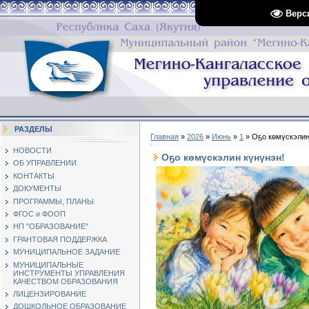
Верс
РАЗДЕЛЫ
Главная
»
2026
»
Июнь
»
1
» Оҕо көмүскэлин
НОВОСТИ
Оҕо көмүскэлин күнүнэн!
ОБ УПРАВЛЕНИИ
КОНТАКТЫ
ДОКУМЕНТЫ
ПРОГРАММЫ, ПЛАНЫ
ФГОС и ФООП
НП "ОБРАЗОВАНИЕ"
ГРАНТОВАЯ ПОДДЕРЖКА
МУНИЦИПАЛЬНОЕ ЗАДАНИЕ
МУНИЦИПАЛЬНЫЕ
ИНСТРУМЕНТЫ УПРАВЛЕНИЯ
КАЧЕСТВОМ ОБРАЗОВАНИЯ
ЛИЦЕНЗИРОВАНИЕ
ДОШКОЛЬНОЕ ОБРАЗОВАНИЕ