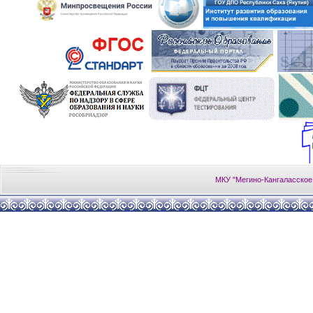
МКУ "Мегино-Кангаласское