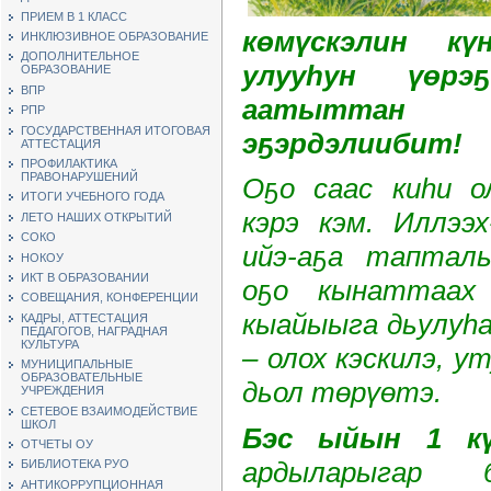
ПРИЕМ В 1 КЛАСС
көмүскэлин кү
ИНКЛЮЗИВНОЕ ОБРАЗОВАНИЕ
ДОПОЛНИТЕЛЬНОЕ
улууһун үөрэ
ОБРАЗОВАНИЕ
ВПР
аатыттан и
РПР
ГОСУДАРСТВЕННАЯ ИТОГОВАЯ
эҕэрдэлиибит!
АТТЕСТАЦИЯ
ПРОФИЛАКТИКА
ПРАВОНАРУШЕНИЙ
Оҕо саас киһи о
ИТОГИ УЧЕБНОГО ГОДА
кэрэ кэм. Иллээх
ЛЕТО НАШИХ ОТКРЫТИЙ
СОКО
ийэ-аҕа таптал
НОКОУ
ИКТ В ОБРАЗОВАНИИ
оҕо кынаттаах 
СОВЕЩАНИЯ, КОНФЕРЕНЦИИ
кыайыыга дьулуһа
КАДРЫ, АТТЕСТАЦИЯ
ПЕДАГОГОВ, НАГРАДНАЯ
КУЛЬТУРА
– олох кэскилэ, у
МУНИЦИПАЛЬНЫЕ
ОБРАЗОВАТЕЛЬНЫЕ
дьол төрүөтэ.
УЧРЕЖДЕНИЯ
СЕТЕВОЕ ВЗАИМОДЕЙСТВИЕ
ШКОЛ
Бэс ыйын 1 к
ОТЧЕТЫ ОУ
ардыларыгар
БИБЛИОТЕКА РУО
АНТИКОРРУПЦИОННАЯ