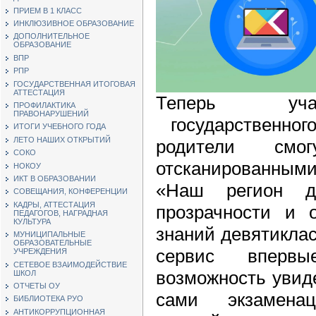
ПРИЕМ В 1 КЛАСС
ИНКЛЮЗИВНОЕ ОБРАЗОВАНИЕ
ДОПОЛНИТЕЛЬНОЕ
ОБРАЗОВАНИЕ
ВПР
РПР
ГОСУДАРСТВЕННАЯ ИТОГОВАЯ
АТТЕСТАЦИЯ
Теперь уча
ПРОФИЛАКТИКА
ПРАВОНАРУШЕНИЙ
государственног
ИТОГИ УЧЕБНОГО ГОДА
ЛЕТО НАШИХ ОТКРЫТИЙ
родители смо
СОКО
отсканированными
НОКОУ
ИКТ В ОБРАЗОВАНИИ
«Наш регион д
СОВЕЩАНИЯ, КОНФЕРЕНЦИИ
КАДРЫ, АТТЕСТАЦИЯ
прозрачности и
ПЕДАГОГОВ, НАГРАДНАЯ
КУЛЬТУРА
знаний девятикла
МУНИЦИПАЛЬНЫЕ
ОБРАЗОВАТЕЛЬНЫЕ
сервис впервы
УЧРЕЖДЕНИЯ
СЕТЕВОЕ ВЗАИМОДЕЙСТВИЕ
возможность увиде
ШКОЛ
ОТЧЕТЫ ОУ
сами экзаменац
БИБЛИОТЕКА РУО
АНТИКОРРУПЦИОННАЯ