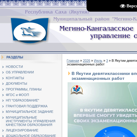
Верс
РАЗДЕЛЫ
Главная
»
2026
»
Июль
»
3
» В Якутии девят
экзаменационных работ
НОВОСТИ
ОБ УПРАВЛЕНИИ
В Якутии девятиклассники в
экзаменационных работ
КОНТАКТЫ
ДОКУМЕНТЫ
ПРОГРАММЫ, ПЛАНЫ
ФГОС и ФООП
НП "ОБРАЗОВАНИЕ"
ГРАНТОВАЯ ПОДДЕРЖКА
МУНИЦИПАЛЬНОЕ ЗАДАНИЕ
МУНИЦИПАЛЬНЫЕ
ИНСТРУМЕНТЫ УПРАВЛЕНИЯ
КАЧЕСТВОМ ОБРАЗОВАНИЯ
ЛИЦЕНЗИРОВАНИЕ
ДОШКОЛЬНОЕ ОБРАЗОВАНИЕ