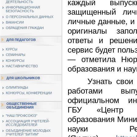
каждый выпускн
ДЕЯТЕЛЬНОСТЬ
ИНФОРМАЦИОННАЯ
защищенный личн
БЕЗОПАСНОСТЬ
О ПЕРСОНАЛЬНЫХ ДАННЫХ
личные данные, и 
ВАКАНСИИ
ОБРАЩЕНИЯ ГРАЖДАН
оригиналы запо
ответы и реше
ДЛЯ ПЕДАГОГОВ
сервис будет поль
КУРСЫ
СЕМИНАРЫ
— отметила Нюрг
КОНКУРСЫ
образования и на
НАСТАВНИЧЕСТВО
ДЛЯ ШКОЛЬНИКОВ
Узнать свои ба
ОЛИМПИАДЫ
работами вып
КОНКУРСЫ, КОНФЕРЕНЦИИ
официальном ин
ОБЩЕСТВЕННЫЕ
ГБУ «Центр мо
ОБЪЕДИНЕНИЯ
"НАШ ПРОФСОЮЗ"
образования Мини
АССОЦИАЦИЯ УЧИТЕЛЕЙ-
ИССЛЕДОВАТЕЛЕЙ
науки Ре
ОБЪЕДИНЕНИЕ МОЛОДЫХ
УЧИТЕЛЕЙ "БИТИМ"