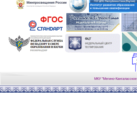
МКУ "Мегино-Кангаласское