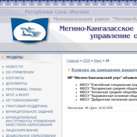
РАЗДЕЛЫ
Главная
»
2026
»
Март
»
16
НОВОСТИ
Конкурс на замещение вакан
ОБ УПРАВЛЕНИИ
МР "Мегино-Кангаласский улус" объявл
КОНТАКТЫ
ДОКУМЕНТЫ
МКОУ "Елечейская специальная (ко
МБОУ "Батаринская средняя общеоб
ПРОГРАММЫ, ПЛАНЫ
МБОУ "Алтанская средняя общеобр
ФГОС и ФООП
МБОУ "Быраминская основная обще
МБОУ "Дойдунская начальная школа
НП "ОБРАЗОВАНИЕ"
ГРАНТОВАЯ ПОДДЕРЖКА
Просмотров: 48 | Дата:
16.03.2026
МУНИЦИПАЛЬНОЕ ЗАДАНИЕ
МУНИЦИПАЛЬНЫЕ
ИНСТРУМЕНТЫ УПРАВЛЕНИЯ
КАЧЕСТВОМ ОБРАЗОВАНИЯ
ЛИЦЕНЗИРОВАНИЕ
ДОШКОЛЬНОЕ ОБРАЗОВАНИЕ