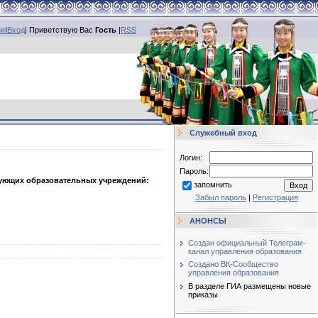
ия
|
Вход
|
Приветствую Вас
Гость
|
RSS
Служебный вход
Логин:
Пароль:
дующих образовательных учреждений:
запомнить
Забыл пароль
|
Регистрация
АНОНСЫ
Создан официальный Телеграм-
канал управления образования
Создано ВК-Сообщество
управления образования
В разделе ГИА размещены новые
приказы