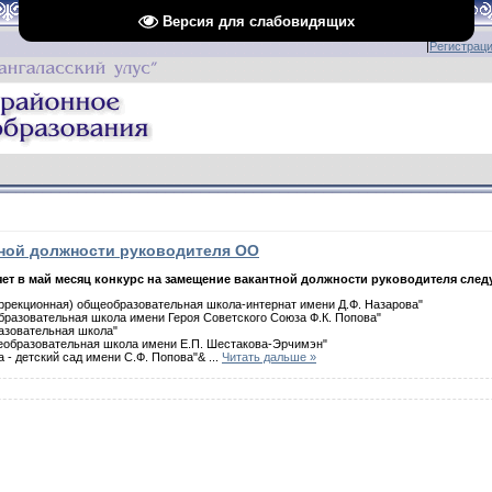
Версия для слабовидящих
|
Регистрац
тной должности руководителя ОО
яет в май месяц конкурс на замещение вакантной должности руководителя сле
ррекционная) общеобразовательная школа-интернат имени Д.Ф. Назарова"
разовательная школа имени Героя Советского Союза Ф.К. Попова"
азовательная школа"
образовательная школа имени Е.П. Шестакова-Эрчимэн"
 - детский сад имени С.Ф. Попова"&
...
Читать дальше »